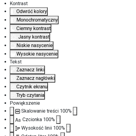
Kontrast
Odwróć kolory
Monochromatyczny
Ciemny kontrast
Jasny kontrast
Niskie nasycenie
Wysokie nasycenie
Tekst
Zaznacz linki
Zaznacz nagłówki
Czytnik ekranu
Tryb czytania
Powiększenie
Skalowanie treści
100
%
Czcionka
100
%
Aa
Wysokość linii
100
%