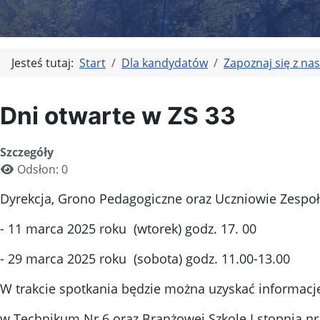
Jesteś tutaj:
Start
Dla kandydatów
Zapoznaj się z nas
Dni otwarte w ZS 33
Szczegóły
Odsłon: 0
Dyrekcja, Grono Pedagogiczne oraz Uczniowie Zespo
- 11 marca 2025 roku (wtorek) godz. 17. 00
- 29 marca 2025 roku (sobota) godz. 11.00-13.00
W trakcie spotkania będzie można uzyskać informacje 
w Technikum Nr 6 oraz Branżowej Szkole I stopnia nr