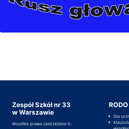
Zespół Szkół nr 33
RODO
w Warszawie
Dla ucz
Klauzula
Wszelkie prawa zastrzeżone ©.
współpr