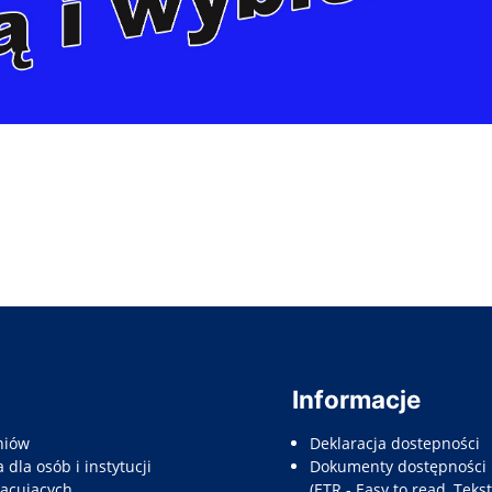
Informacje
niów
Deklaracja dostepności
 dla osób i instytucji
Dokumenty dostępności
acujących
(ETR - Easy to read, Tekst