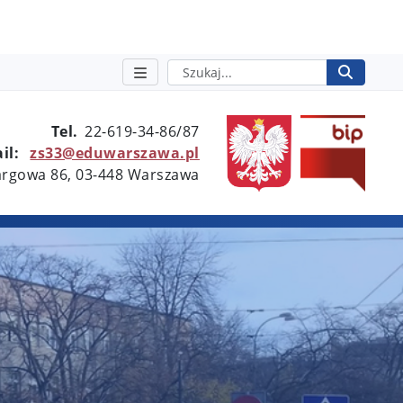
Szukaj
Rozpo
otwie
Tel.
22-619-34-86/87
il:
zs33@eduwarszawa.pl
Targowa 86, 03-448 Warszawa