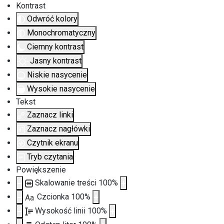
Kontrast
Odwróć kolory
Monochromatyczny
Ciemny kontrast
Jasny kontrast
Niskie nasycenie
Wysokie nasycenie
Tekst
Zaznacz linki
Zaznacz nagłówki
Czytnik ekranu
Tryb czytania
Powiększenie
Skalowanie treści
100
%
Czcionka
100
%
Aa
Wysokość linii
100
%