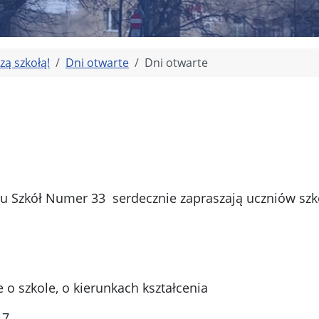
zą szkołą!
Dni otwarte
Dni otwarte
łu Szkół Numer 33 serdecznie zapraszają uczniów sz
o szkole, o kierunkach kształcenia
 7.