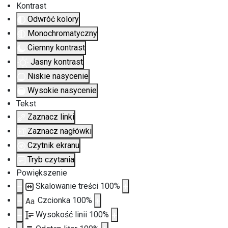
Kontrast
Odwróć kolory
Monochromatyczny
Ciemny kontrast
Jasny kontrast
Niskie nasycenie
Wysokie nasycenie
Tekst
Zaznacz linki
Zaznacz nagłówki
Czytnik ekranu
Tryb czytania
Powiększenie
Skalowanie treści
100
%
Czcionka
100
%
Aa
Wysokość linii
100
%