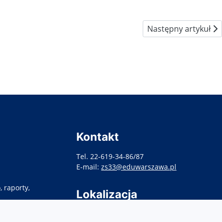
Następny artykuł: P
Następny artykuł
Kontakt
Tel. 22-619-34-86/87
E-mail:
zs33@eduwarszawa.pl
 raporty,
Lokalizacja
ul. Targowa 86,