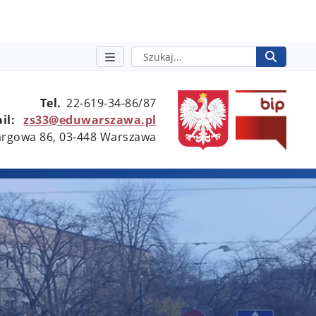
Szukaj
Rozpo
otwie
Tel.
22-619-34-86/87
il:
zs33@eduwarszawa.pl
Targowa 86, 03-448 Warszawa