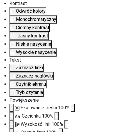
Kontrast
Odwróć kolory
Monochromatyczny
Ciemny kontrast
Jasny kontrast
Niskie nasycenie
Wysokie nasycenie
Tekst
Zaznacz linki
Zaznacz nagłówki
Czytnik ekranu
Tryb czytania
Powiększenie
Skalowanie treści
100
%
Czcionka
100
%
Aa
Wysokość linii
100
%