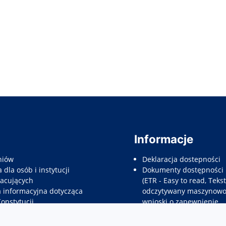
Informacje
niów
Deklaracja dostepności
 dla osób i instytucji
Dokumenty dostępności
acujących
(ETR - Easy to read, Tekst
a informacyjna dotycząca
odczytywany maszynowo,
Konstytucji
wnioski o zapewnienie
e dla rodziców prawnych
dostępności, etc.)
nów