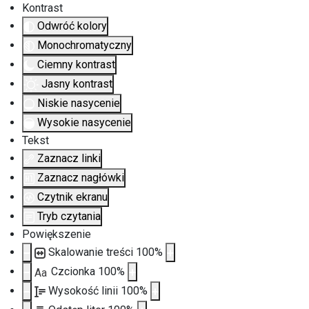
Kontrast
Odwróć kolory
Monochromatyczny
Ciemny kontrast
Jasny kontrast
Niskie nasycenie
Wysokie nasycenie
Tekst
Zaznacz linki
Zaznacz nagłówki
Czytnik ekranu
Tryb czytania
Powiększenie
Skalowanie treści
100
%
Czcionka
100
%
Aa
Wysokość linii
100
%