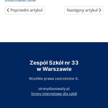
Poprzedni artykuł: Matura 2023
Następny artykuł: Pro
Poprzedni artykuł
Następny artykuł
Zespół Szkół nr 33
w Warszawie
Wszelkie prawa zastrzeżone ©.
stronydlaoswaity.pl
otwiera się w nowy
Strony internetowe dla szkół