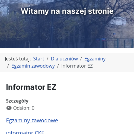
Witamy na naszej stronie
Jesteś tutaj:
Start
Dla uczniów
Egzaminy
Egzamin zawodowy
Informator EZ
Informator EZ
Szczegóły
Odsłon: 0
Egzaminy zawodowe
informator CKE