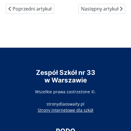
Poprzedni artykuł: ZFŚS
Następny artykuł: Sale 
Poprzedni artykuł
Następny artykuł
Zespół Szkół nr 33
w Warszawie
Wszelkie prawa zastrzeżone ©.
stronydlaoswaity.pl
otwiera się w nowy
Strony internetowe dla szkół
RODO