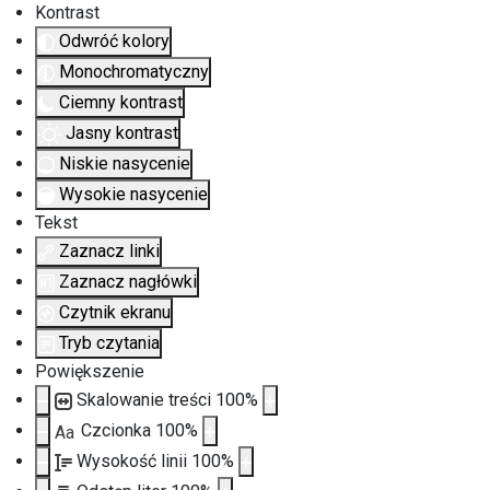
Kontrast
Odwróć kolory
Monochromatyczny
Ciemny kontrast
Jasny kontrast
Niskie nasycenie
Wysokie nasycenie
Tekst
Zaznacz linki
Zaznacz nagłówki
Czytnik ekranu
Tryb czytania
Powiększenie
Skalowanie treści
100
%
Czcionka
100
%
Aa
Wysokość linii
100
%