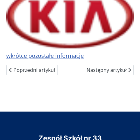
wkrótce pozostałe informacje
Poprzedni artykuł: Stajnia Motocyklowa
Następny artykuł: CM 
Poprzedni artykuł
Następny artykuł
Zespół Szkół nr 33