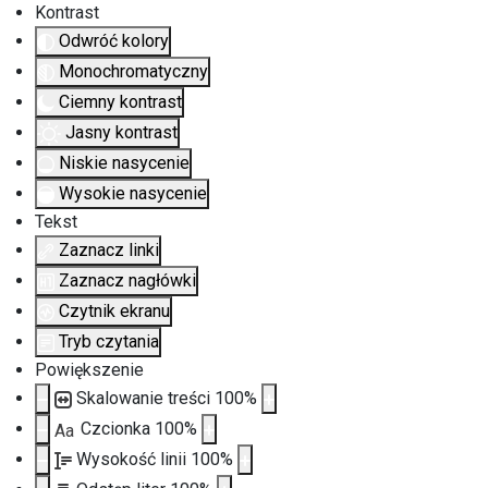
Kontrast
Odwróć kolory
Monochromatyczny
Ciemny kontrast
Jasny kontrast
Niskie nasycenie
Wysokie nasycenie
Tekst
Zaznacz linki
Zaznacz nagłówki
Czytnik ekranu
Tryb czytania
Powiększenie
Skalowanie treści
100
%
Czcionka
100
%
Aa
Wysokość linii
100
%