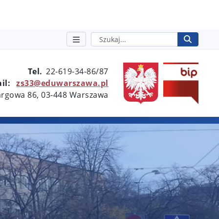
Szukaj
Rozpo
otwie
Tel.
22-619-34-86/87
il:
zs33@eduwarszawa.pl
Targowa 86, 03-448 Warszawa