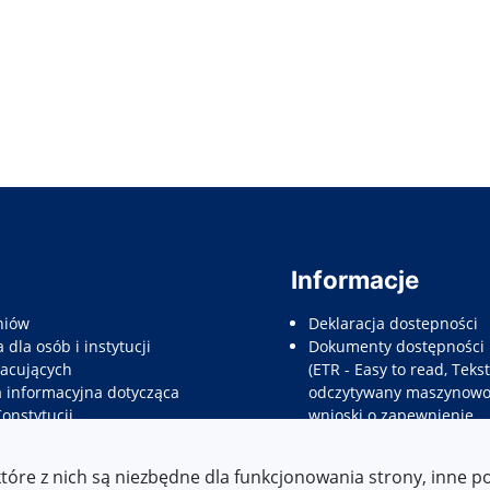
Informacje
niów
Deklaracja dostepności
 dla osób i instytucji
Dokumenty dostępności
acujących
(ETR - Easy to read, Tekst
a informacyjna dotycząca
odczytywany maszynowo,
Konstytucji
wnioski o zapewnienie
e dla rodziców prawnych
dostępności, etc.)
nów
które z nich są niezbędne dla funkcjonowania strony, inne 
e informacyjne dla