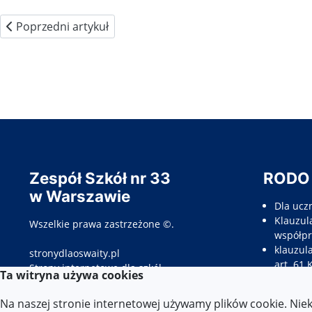
Poprzedni artykuł: Kierownik warsztatów szkolnych
Poprzedni artykuł
Zespół Szkół nr 33
RODO
w Warszawie
Dla ucz
Klauzula
Wszelkie prawa zastrzeżone ©.
współpr
klauzul
stronydlaoswaity.pl
art. 61 
otwiera się w nowym oknie
Strony internetowe dla szkół
Ta witryna używa cookies
Klauzul
opieku
Na naszej stronie internetowej używamy plików cookie. Nie
Klauzul