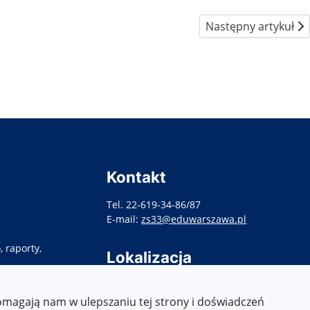
Następny artykuł: W
Następny artykuł
Kontakt
Tel. 22-619-34-86/87
E-mail:
zs33@eduwarszawa.pl
 raporty,
Lokalizacja
ul. Targowa 86,
03-448 Warszawa
pomagają nam w ulepszaniu tej strony i doświadczeń