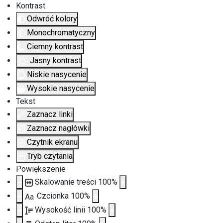
Kontrast
Odwróć kolory
Monochromatyczny
Ciemny kontrast
Jasny kontrast
Niskie nasycenie
Wysokie nasycenie
Tekst
Zaznacz linki
Zaznacz nagłówki
Czytnik ekranu
Tryb czytania
Powiększenie
Skalowanie treści
100
%
Czcionka
100
%
Aa
Wysokość linii
100
%