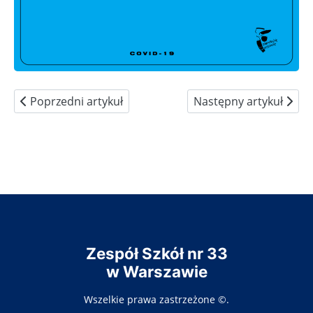
Poprzedni artykuł: Kontakt do stacji Sanepidu
Następny artykuł: Jak 
Poprzedni artykuł
Następny artykuł
Zespół Szkół nr 33
w Warszawie
Wszelkie prawa zastrzeżone ©.