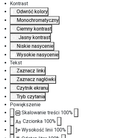
Kontrast
Odwróć kolory
Monochromatyczny
Ciemny kontrast
Jasny kontrast
Niskie nasycenie
Wysokie nasycenie
Tekst
Zaznacz linki
Zaznacz nagłówki
Czytnik ekranu
Tryb czytania
Powiększenie
Skalowanie treści
100
%
Czcionka
100
%
Aa
Wysokość linii
100
%