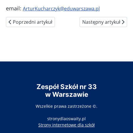
email:
ArturKucharczyk@eduwarszawa.pl
Poprzedni artykuł: Kierownik gospodarczy
Następny artykuł: Kier
Poprzedni artykuł
Następny artykuł
Zespół Szkół nr 33
w Warszawie
Wszelkie prawa zastrzeżone ©.
stronydlaoswaity.pl
otwiera się w nowy
Strony internetowe dla szkół