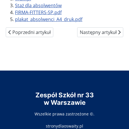
Staż dla absolwentów
FIRMA-FITTERS-SP.pdf
plakat_absolwenci_A4_druk.pdf
Poprzedni artykuł: Egzaminy
Następny artykuł: Dup
Poprzedni artykuł
Następny artykuł
Zespół Szkół nr 33
w Warszawie
Wszelkie prawa zastrzeżone ©.
stronydlaoswaity.pl