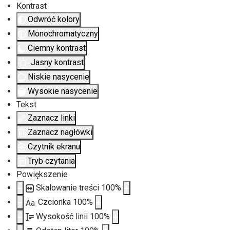
Kontrast
Odwróć kolory
Monochromatyczny
Ciemny kontrast
Jasny kontrast
Niskie nasycenie
Wysokie nasycenie
Tekst
Zaznacz linki
Zaznacz nagłówki
Czytnik ekranu
Tryb czytania
Powiększenie
Skalowanie treści
100
%
Czcionka
100
%
Aa
Wysokość linii
100
%