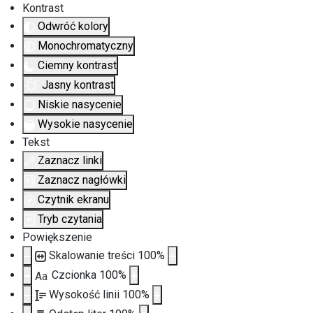
Kontrast
Odwróć kolory
Monochromatyczny
Ciemny kontrast
Jasny kontrast
Niskie nasycenie
Wysokie nasycenie
Tekst
Zaznacz linki
Zaznacz nagłówki
Czytnik ekranu
Tryb czytania
Powiększenie
Skalowanie treści
100
%
Czcionka
100
%
Aa
Wysokość linii
100
%