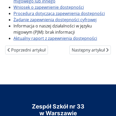
migowego lub innego
Wniosek o zapewnienie dostępności
Procedura dotycząca zapewnienia dostępności
Żądanie zapewnienia dostępności cyfrowej
Informacja o naszej działalności w języku
migowym (PJM): brak informacji
Aktualny raport z zapewnienia dostępności
Poprzedni artykuł: Zagraniczne praktyki naszych ucznió
Następny artykuł: Rekr
Poprzedni artykuł
Następny artykuł
Zespół Szkół nr 33
w Warszawie