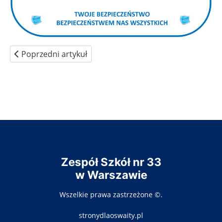
Poprzedni artykuł: Wskazówki dla ucznia i rodzica
Poprzedni artykuł
Zespół Szkół nr 33
w Warszawie
Wszelkie prawa zastrzeżone ©.
stronydlaoswaity.pl