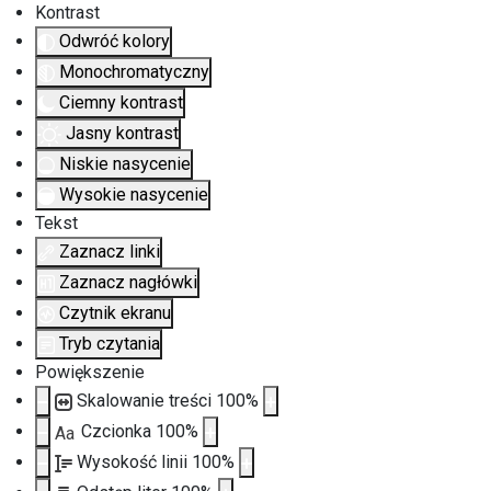
Kontrast
Odwróć kolory
Monochromatyczny
Ciemny kontrast
Jasny kontrast
Niskie nasycenie
Wysokie nasycenie
Tekst
Zaznacz linki
Zaznacz nagłówki
Czytnik ekranu
Tryb czytania
Powiększenie
Skalowanie treści
100
%
Czcionka
100
%
Aa
Wysokość linii
100
%