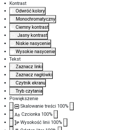
Kontrast
Odwróć kolory
Monochromatyczny
Ciemny kontrast
Jasny kontrast
Niskie nasycenie
Wysokie nasycenie
Tekst
Zaznacz linki
Zaznacz nagłówki
Czytnik ekranu
Tryb czytania
Powiększenie
Skalowanie treści
100
%
Czcionka
100
%
Aa
Wysokość linii
100
%