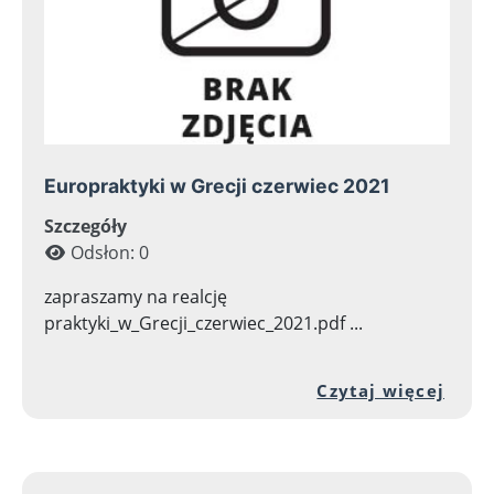
Europraktyki w Grecji czerwiec 2021
Szczegóły
Odsłon: 0
zapraszamy na realcję
praktyki_w_Grecji_czerwiec_2021.pdf ...
Prze
Czytaj więcej