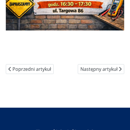
Poprzedni artykuł: Badania lekarskie dla kandydatów
Następny artykuł: Proj
Poprzedni artykuł
Następny artykuł