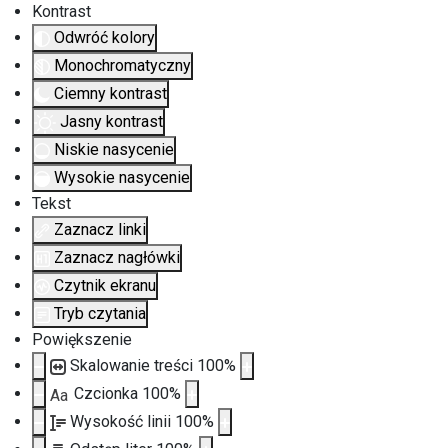
Kontrast
Odwróć kolory
Monochromatyczny
Ciemny kontrast
Jasny kontrast
Niskie nasycenie
Wysokie nasycenie
Tekst
Zaznacz linki
Zaznacz nagłówki
Czytnik ekranu
Tryb czytania
Powiększenie
Skalowanie treści
100
%
Czcionka
100
%
Aa
Wysokość linii
100
%