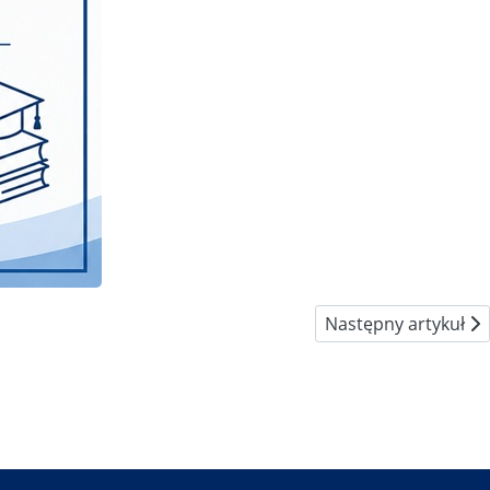
Następny artykuł: B
Następny artykuł