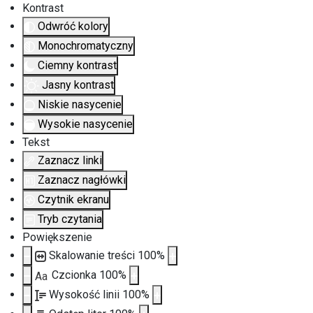
Kontrast
Odwróć kolory
Monochromatyczny
Ciemny kontrast
Jasny kontrast
Niskie nasycenie
Wysokie nasycenie
Tekst
Zaznacz linki
Zaznacz nagłówki
Czytnik ekranu
Tryb czytania
Powiększenie
Skalowanie treści
100
%
Czcionka
100
%
Aa
Wysokość linii
100
%